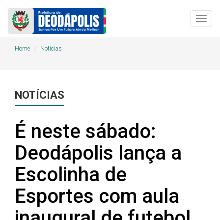
Togg
navig
Home
Noticias
NOTÍCIAS
É neste sábado:
Deodápolis lança a
Escolinha de
Esportes com aula
inaugural de futebol