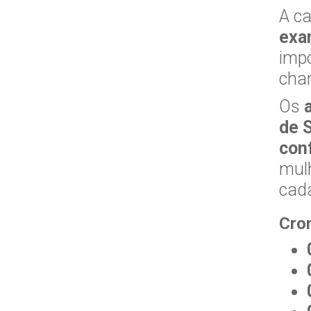
A ca
exa
impo
chan
Os
de 
con
mulh
cad
Cro