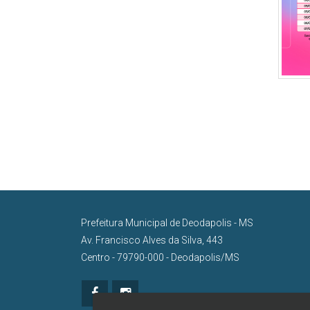
Prefeitura Municipal de Deodapolis - MS
Av. Francisco Alves da Silva, 443
Centro - 79790-000 - Deodapolis/MS