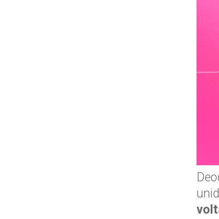
Deod
uni
vol