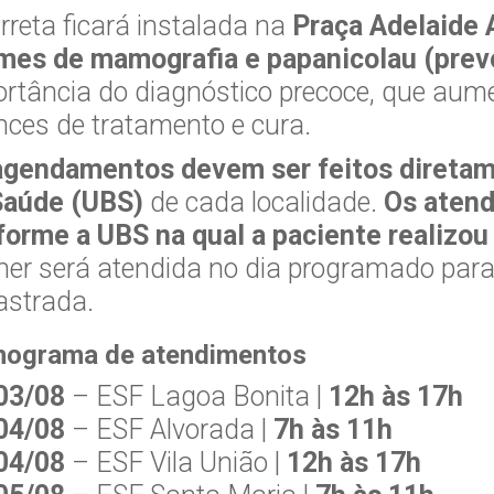
rreta ficará instalada na
Praça Adelaide 
mes de mamografia e papanicolau (prev
rtância do diagnóstico precoce, que aume
ces de tratamento e cura.
agendamentos devem ser feitos diretam
Saúde (UBS)
de cada localidade.
Os atend
forme a UBS na qual a paciente realizo
er será atendida no dia programado par
astrada.
nograma de atendimentos
03/08
– ESF Lagoa Bonita |
12h às 17h
04/08
– ESF Alvorada |
7h às 11h
04/08
– ESF Vila União |
12h às 17h