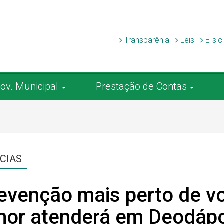
Transparênia
Leis
E-si
ov. Municipal
Prestação de Contas
CIAS
evenção mais perto de vo
or atenderá em Deodápo