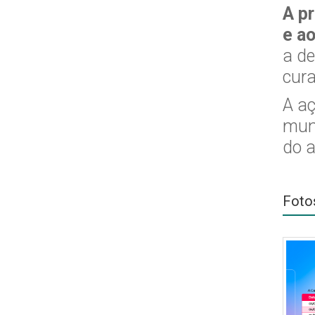
A p
e ao
a de
cura
A a
muni
do a
Foto