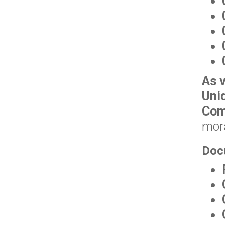
As 
Uni
Com
mora
Doc