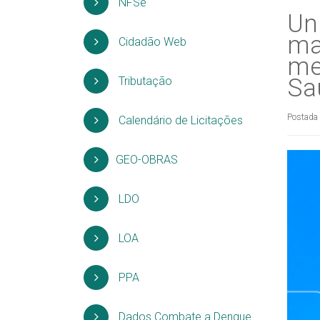
NFSe
Un
ma
Cidadão Web
me
Sa
Tributação
Postada
Calendário de Licitações
GEO-OBRAS
LDO
LOA
PPA
Dados Combate a Dengue