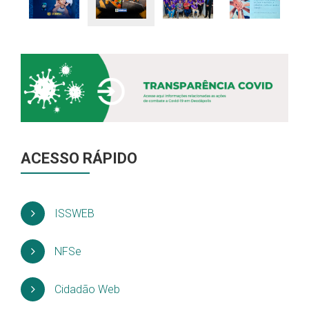
ACESSO RÁPIDO
ISSWEB
NFSe
Cidadão Web